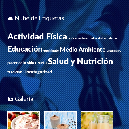
Nube de Etiquetas
Actividad Física
azúcar natural
dulce
dulce paladar
Educación
Medio Ambiente
equilíbrate
organismo
Salud y Nutrición
receta
placer de la vida
Uncategorized
tradición
Galería