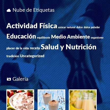
Nube de Etiquetas
Actividad Física
azúcar natural
dulce
dulce paladar
Educación
Medio Ambiente
equilíbrate
organismo
Salud y Nutrición
receta
placer de la vida
Uncategorized
tradición
Galería