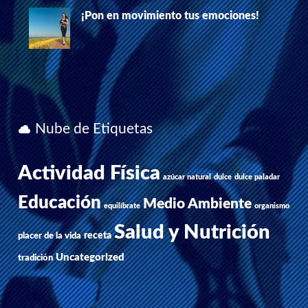
¡Pon en movimiento tus emociones!
Nube de Etiquetas
Actividad Física
azúcar natural
dulce
dulce paladar
Educación
Medio Ambiente
equilíbrate
organismo
Salud y Nutrición
receta
placer de la vida
Uncategorized
tradición