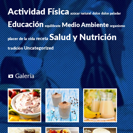
Actividad Física
azúcar natural
dulce
dulce paladar
Educación
Medio Ambiente
equilíbrate
organismo
Salud y Nutrición
receta
placer de la vida
Uncategorized
tradición
Galería