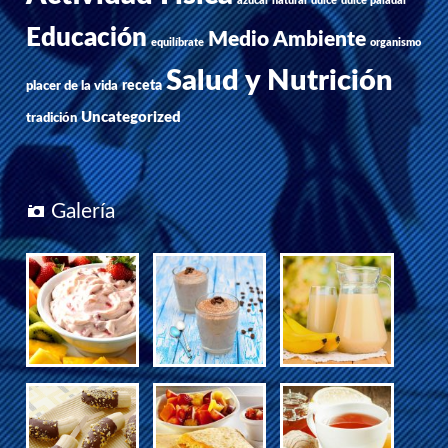
azúcar natural
dulce
dulce paladar
Educación
Medio Ambiente
equilíbrate
organismo
Salud y Nutrición
receta
placer de la vida
Uncategorized
tradición
Galería