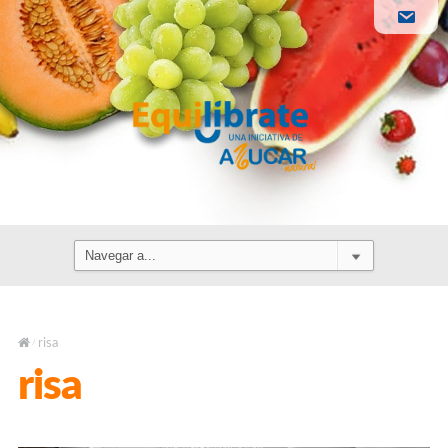
risa
/
risa