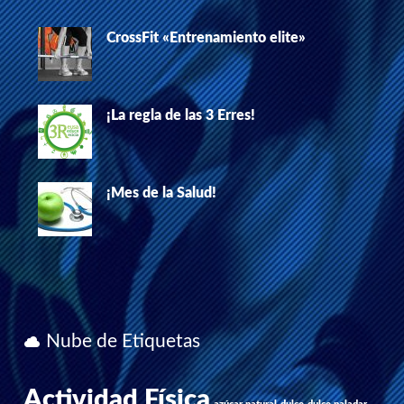
CrossFit «Entrenamiento elite»
¡La regla de las 3 Erres!
¡Mes de la Salud!
Nube de Etiquetas
Actividad Física