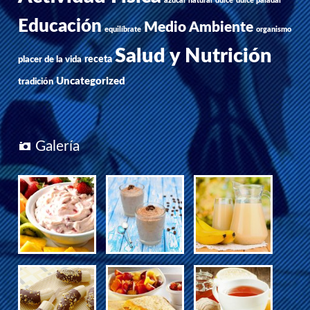
azúcar natural
dulce
dulce paladar
Educación
Medio Ambiente
equilíbrate
organismo
Salud y Nutrición
receta
placer de la vida
Uncategorized
tradición
Galería