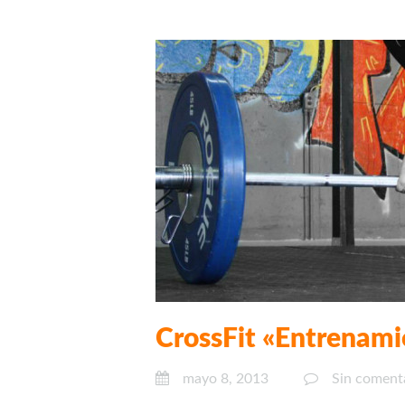
CrossFit «Entrenami
mayo 8, 2013
Sin coment