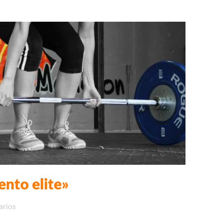
ento elite»
arios