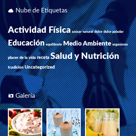
Nube de Etiquetas
Actividad Física
azúcar natural
dulce
dulce paladar
Educación
Medio Ambiente
equilíbrate
organismo
Salud y Nutrición
receta
placer de la vida
Uncategorized
tradición
Galería