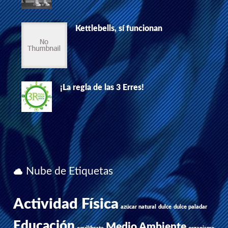
Kettlebells, sí funcionan
¡La regla de las 3 Erres!
Nube de Etiquetas
Actividad Física
azúcar natural
dulce
dulce paladar
Educación
Medio Ambiente