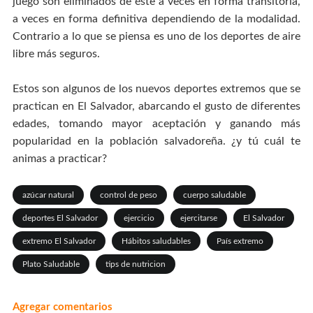
juego son eliminados de éste a veces en forma transitoria,
a veces en forma definitiva dependiendo de la modalidad.
Contrario a lo que se piensa es uno de los deportes de aire
libre más seguros.
Estos son algunos de los nuevos deportes extremos que se
practican en El Salvador, abarcando el gusto de diferentes
edades, tomando mayor aceptación y ganando más
popularidad en la población salvadoreña. ¿y tú cuál te
animas a practicar?
azúcar natural
control de peso
cuerpo saludable
deportes El Salvador
ejercicio
ejercitarse
El Salvador
extremo El Salvador
Hábitos saludables
País extremo
Plato Saludable
tips de nutricion
Agregar comentarios