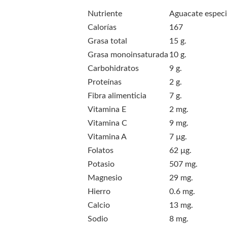
Nutriente
Aguacate espec
Calorías
167
Grasa total
15 g.
Grasa monoinsaturada
10 g.
Carbohidratos
9 g.
Proteínas
2 g.
Fibra alimenticia
7 g.
Vitamina E
2 mg.
Vitamina C
9 mg.
Vitamina A
7 µg.
Folatos
62 µg.
Potasio
507 mg.
Magnesio
29 mg.
Hierro
0.6 mg.
Calcio
13 mg.
Sodio
8 mg.