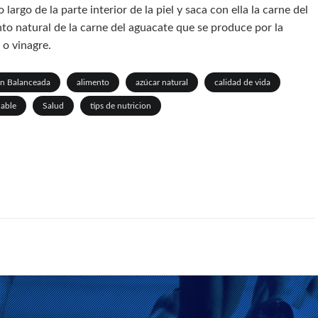
 largo de la parte interior de la piel y saca con ella la carne del
to natural de la carne del aguacate que se produce por la
 o vinagre.
ón Balanceada
alimento
azúcar natural
calidad de vida
dable
Salud
tips de nutricion