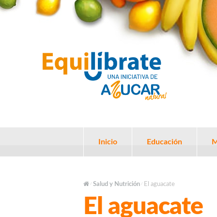
Inicio
Educación
M
Salud y Nutrición
El aguacate
/
/
El aguacate