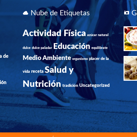
Nube de Etiquetas
Ga
Actividad Física
azúcar natural
Educación
dulce
dulce paladar
equilíbrate
a de
Medio Ambiente
placer de la
organismo
Salud y
receta
vida
Nutrición
ión
Uncategorized
tradición