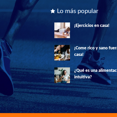
Lo más popular
¡Ejercicios en casa!
¡Come rico y sano fuer
casa!
¿Qué es una alimentac
intuitiva?