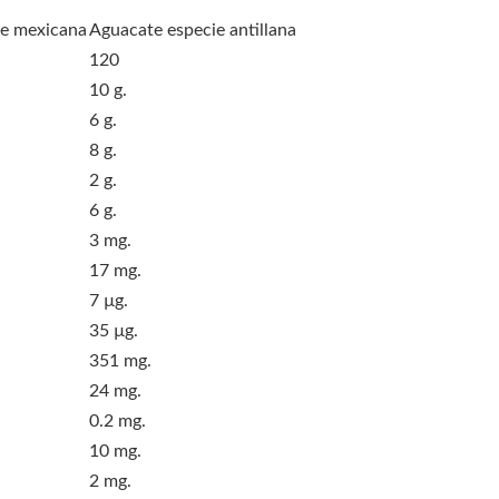
ie mexicana
Aguacate especie antillana
120
10 g.
6 g.
8 g.
2 g.
6 g.
3 mg.
17 mg.
7 µg.
35 µg.
351 mg.
24 mg.
0.2 mg.
10 mg.
2 mg.