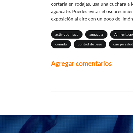
cortarla en rodajas, usa una cuchara a lo
aguacate. Puedes evitar el oscurecimien
exposición al aire con un poco de limón
actividad física
aguacate
Alimentaci
comida
control de peso
cuerpo salu
Agregar comentarios